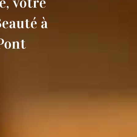
é, votre
Beauté à
-Pont