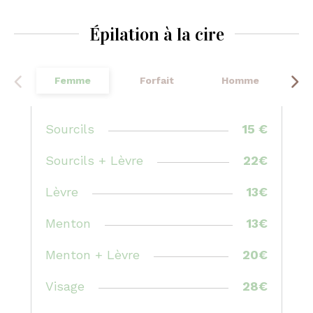
Épilation à la cire
Femme
Forfait
Homme
Sourcils
15 €
Sourcils + Lèvre
22€
Lèvre
13€
Menton
13€
Menton + Lèvre
20€
Visage
28€