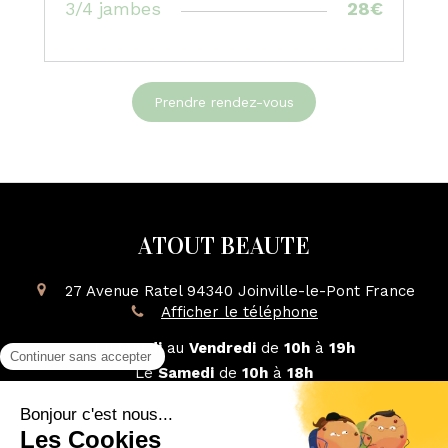
3/4 jambes
28€
Prendre rendez-vous
ATOUT BEAUTE
27 Avenue Ratel
94340
Joinville-le-Pont
France
Afficher le téléphone
Du
Mardi
au
Vendredi
de
10h
à
19h
Le
Samedi
de
10h
à
18h
Plan du site